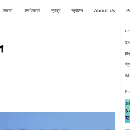
ইনফো
টেক ইনফো
স্বাস্থ্য
স্ট্যাটাস
About Us
P
Ca
ইন
প
টি
স্ট
MS
Po