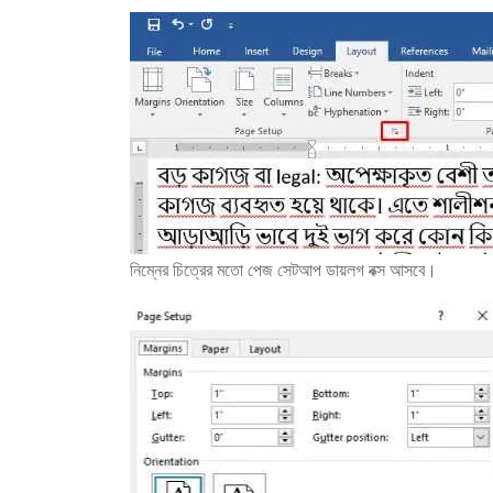
নিম্নের চিত্রের মতো পেজ সেটআপ ডায়লগ বক্স আসবে।