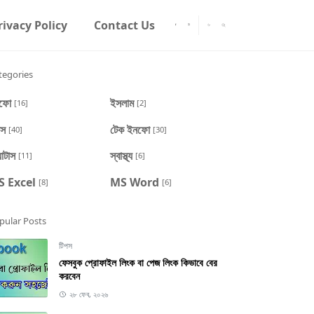
rivacy Policy
Contact Us
tegories
ফো
ইসলাম
[16]
[2]
পস
টেক ইনফো
[40]
[30]
্যাটাস
স্বাস্থ্য
[11]
[6]
 Excel
MS Word
[8]
[6]
pular Posts
টিপস
ফেসবুক প্রোফাইল লিংক বা পেজ লিংক কিভাবে বের
করবেন
২৮ ফেব, ২০২৬