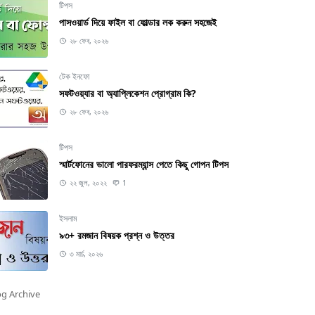
টিপস
পাসওয়ার্ড দিয়ে ফাইল বা ফোল্ডার লক করুন সহজেই
২৮ ফেব, ২০২৬
টেক ইনফো
সফটওয়্যার বা অ্যাপ্লিকেশন প্রোগ্রাম কি?
২৮ ফেব, ২০২৬
টিপস
স্মার্টফোনের ভালো পারফরম্যান্স পেতে কিছু গোপন টিপস
২২ জুল, ২০২২
1
ইসলাম
৯৩+ রমজান বিষয়ক প্রশ্ন ও উত্তর
৩ মার্চ, ২০২৬
og Archive