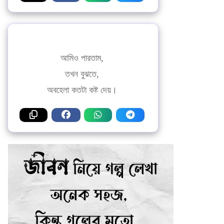
আমিও পারতাম,
তখন বুঝতে,
অবহেলা কতটা কষ্ট দেয়।