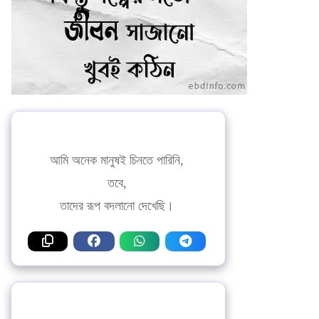
আমি অনেক মানুষই চিনতে পারিনি,
তবে,
তাদের রূপ বদলানো দেখেছি।