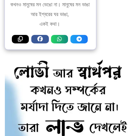
কখনও মানুষের মন ভেঙো না। মানুষের মন ভাঙা
আর ইশ্বরের ঘর ভাঙা,
একই কথা।