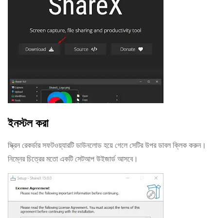
ইনস্টল করা
স্ক্রিন রেকর্ডার সফটওয়্যারটি ডাউনলোড হয়ে গেলে সেটির উপর ডাবল ক্লিক করুন।
নিম্নের চিত্রের মতো একটি সেটআপ উইজার্ড আসবে।