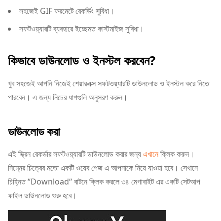
সহজেই GIF ফরমেটে রেকর্ডিং সুবিধা।
সফটওয়্যারটি ব্যবহারে ইচ্ছেমত কাস্টমাইজ সুবিধা।
কিভাবে ডাউনলোড ও ইনস্টল করবেন?
খুব সহজেই আপনি নিজেই শেয়ারএক্স সফটওয়্যারটি ডাউনলোড ও ইনস্টল করে নিতে
পারবেন। এ জন্য নিচের ধাপগুলি অনুসরণ করুন।
ডাউনলোড করা
এই স্ক্রিন রেকর্ডার সফটওয়্যারটি ডাউনলোড করার জন্য
এখানে
ক্লিক করুন।
নিম্নের চিত্রের মতো একটি ওয়েব পেজ এ আপনাকে নিয়ে যাওয়া হবে। সেখানে
চিহ্নিত “Download“ বাটনে ক্লিক করলে ৩৪ মেগাবাইট এর একটি সেটআপ
ফাইল ডাউনলোড শুরু হবে।