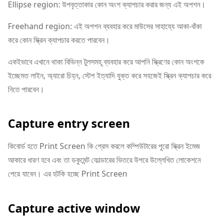
Ellipse region: উপবৃত্তাকার কোন অংশ ক্যাপচার করার জন্য এই অপশন।
Freehand region: এই অপশন ব্যবহার করে মাউসের সাহায্যে আকা-বাঁকা
করে কোন স্ক্রিন ক্যাপচার করতে পারবেন।
একইভাবে এখানে থাকা বিভিন্ন টুলসমহূ ব্যবহার করে আপনি স্ক্রিণের কোন অংশকে
ইচ্ছেমত লাইন, অ্যারো চিহ্ন, স্টেপ ইত্যাদি যুক্ত করে সহজেই স্ক্রিন ক্যাপচার করে
নিতে পারবেন।
Capture entry screen
কিবোর্ড হতে Print Screen কি প্রেস করলে কম্পিউটারের পুরো স্ক্রিন ইমেজ
আকারে ধারণ হবে এবং তা ডকুমেন্ট ফোল্ডারের ভিতরে উপরে উল্লেখিত লোকেশনে
পেয়ে যাবেন। এর হটকি হচ্ছে Print Screen
Capture active window