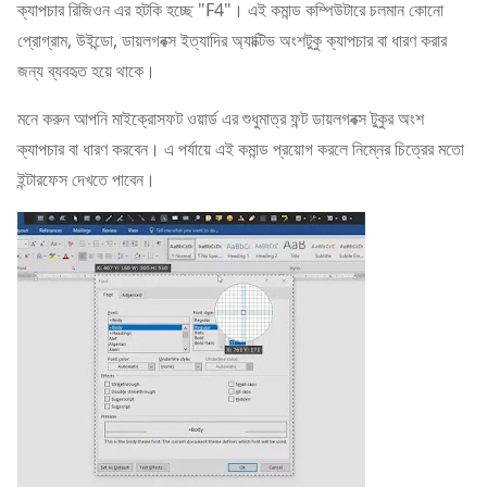
ক্যাপচার রিজিওন এর হটকি হচ্ছে "F4"। এই কমান্ড কম্পিউটারে চলমান কোনো
প্রোগ্রাম, উইন্ডো, ডায়লগবক্স ইত্যাদির অ্যাক্টিভ অংশটুকু ক্যাপচার বা ধারণ করার
জন্য ব্যবহৃত হয়ে থাকে।
মনে করুন আপনি মাইক্রোসফট ওয়ার্ড এর শুধুমাত্র ফন্ট ডায়লগবক্স টুকুর অংশ
ক্যাপচার বা ধারণ করবেন। এ পর্যায়ে এই কমান্ড প্রয়োগ করলে নিম্নের চিত্রের মতো
ইন্টারফেস দেখতে পাবেন।