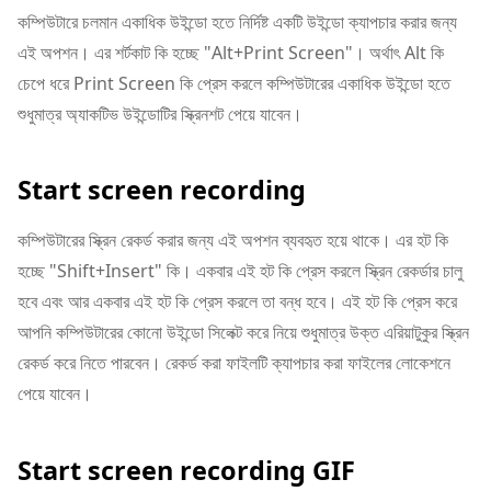
কম্পিউটারে চলমান একাধিক উইন্ডো হতে নির্দিষ্ট একটি উইন্ডো ক্যাপচার করার জন্য
এই অপশন। এর শর্টকাট কি হচ্ছে "Alt+Print Screen"। অর্থাৎ Alt কি
চেপে ধরে Print Screen কি প্রেস করলে কম্পিউটারের একাধিক উইন্ডো হতে
শুধুমাত্র অ্যাকটিভ উইন্ডোটির স্ক্রিনশট পেয়ে যাবেন।
Start screen recording
কম্পিউটারের স্ক্রিন রেকর্ড করার জন্য এই অপশন ব্যবহৃত হয়ে থাকে। এর হট কি
হচ্ছে "Shift+Insert" কি। একবার এই হট কি প্রেস করলে স্ক্রিন রেকর্ডার চালু
হবে এবং আর একবার এই হট কি প্রেস করলে তা বন্ধ হবে। এই হট কি প্রেস করে
আপনি কম্পিউটারের কোনো উইন্ডো সিলেক্ট করে নিয়ে শুধুমাত্র উক্ত এরিয়াটুকুর স্ক্রিন
রেকর্ড করে নিতে পারবেন। রেকর্ড করা ফাইলটি ক্যাপচার করা ফাইলের লোকেশনে
পেয়ে যাবেন।
Start screen recording GIF