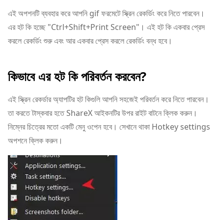
এই অপশনটি ব্যবহার করে আপনি gif ফরমেটে স্ক্রিন রেকর্ডিং করে নিতে পারবেন।
এর হট কি হচ্ছে "Ctrl+Shift+Print Screen"। এই হট কি একবার প্রেস
করলে রেকর্ডিং শুরু এবং আর একবার প্রেস করলে রেকর্ডিং বন্ধ হবে।
কিভাবে এর হট কি পরিবর্তন করবেন?
এই স্ক্রিন রেকর্ডার অ্যাপটির হট কিগুলি আপনি সহজেই পরিবর্তন করে নিতে পারবেন।
তা করতে টাস্কবার হতে ShareX আইকনটির উপর রাইট বাটনে ক্লিক করুন।
নিম্নের চিত্রের মতো একটি মেনু ওপেন হবে। সেখানে থাকা Hotkey settings
অপশনে ক্লিক করুন।