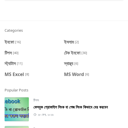
Categories
ইনফো
ইসলাম
[16]
[2]
টিপস
টেক ইনফো
[40]
[30]
স্ট্যাটাস
স্বাস্থ্য
[11]
[6]
MS Excel
MS Word
[8]
[6]
Popular Posts
টিপস
ফেসবুক প্রোফাইল লিংক বা পেজ লিংক কিভাবে বের করবেন
২৮ ফেব, ২০২৬