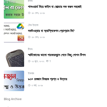
টিপস
পাসওয়ার্ড দিয়ে ফাইল বা ফোল্ডার লক করুন সহজেই
২৮ ফেব, ২০২৬
টেক ইনফো
সফটওয়্যার বা অ্যাপ্লিকেশন প্রোগ্রাম কি?
২৮ ফেব, ২০২৬
টিপস
স্মার্টফোনের ভালো পারফরম্যান্স পেতে কিছু গোপন টিপস
২২ জুল, ২০২২
1
ইসলাম
৯৩+ রমজান বিষয়ক প্রশ্ন ও উত্তর
৩ মার্চ, ২০২৬
Blog Archive