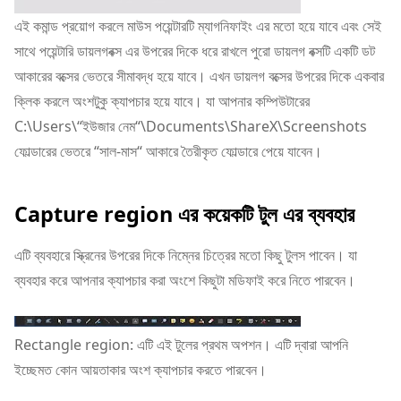
এই কমান্ড প্রয়োগ করলে মাউস পয়েন্টারটি ম্যাগনিফাইং এর মতো হয়ে যাবে এবং সেই
সাথে পয়েন্টারি ডায়লগবক্স এর উপরের দিকে ধরে রাখলে পুরো ডায়লগ বক্সটি একটি ডট
আকারের বক্সের ভেতরে সীমাবদ্ধ হয়ে যাবে। এখন ডায়লগ বক্সের উপরের দিকে একবার
ক্লিক করলে অংশটুকু ক্যাপচার হয়ে যাবে। যা আপনার কম্পিউটারের
C:\Users\“ইউজার নেম“\Documents\ShareX\Screenshots
ফোল্ডারের ভেতরে “সাল-মাস“ আকারে তৈরীকৃত ফোল্ডারে পেয়ে যাবেন।
Capture region এর কয়েকটি টুল এর ব্যবহার
এটি ব্যবহারে স্ক্রিনের উপরের দিকে নিম্নের চিত্রের মতো কিছু টুলস পাবেন। যা
ব্যবহার করে আপনার ক্যাপচার করা অংশে কিছুটা মডিফাই করে নিতে পারবেন।
Rectangle region: এটি এই টুলের প্রথম অপশন। এটি দ্বারা আপনি
ইচ্ছেমত কোন আয়তাকার অংশ ক্যাপচার করতে পারবেন।